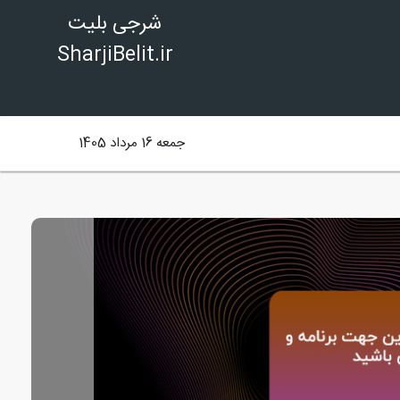
شرجی بلیت
SharjiBelit.ir
جمعه 16 مرداد 1405